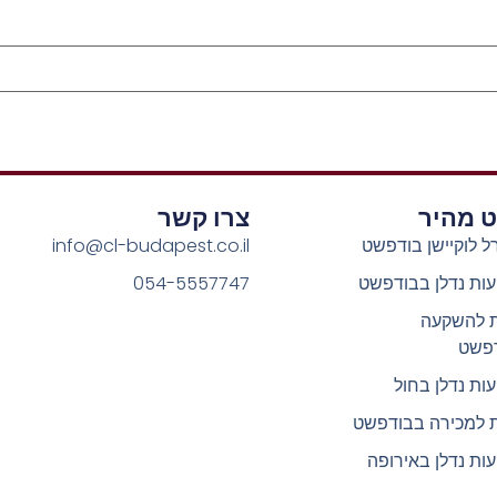
וט מהיר
צרו קשר
ל לוקיישן בודפשט
info@cl-budapest.co.il
ות נדלן בבודפשט
054-5557747
ת להשקעה
פשט
ות נדלן בחול
ת למכירה בבודפשט
ות נדלן באירופה