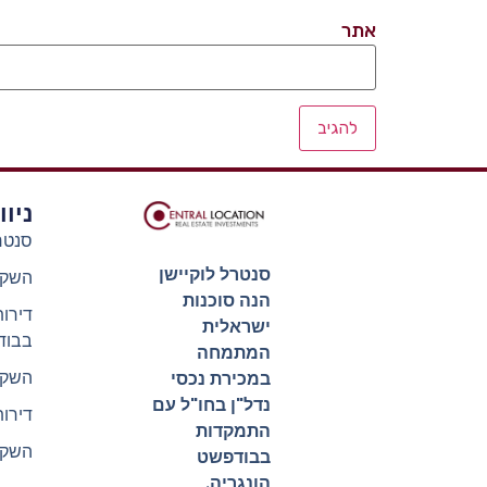
אתר
ניו
סנטר
סנטרל לוקיישן
השקע
הנה סוכנות
דירו
ישראלית
בבוד
המתמחה
השקע
במכירת נכסי
נדל"ן בחו"ל עם
דירו
התמקדות
השקע
בבודפשט
הונגריה.