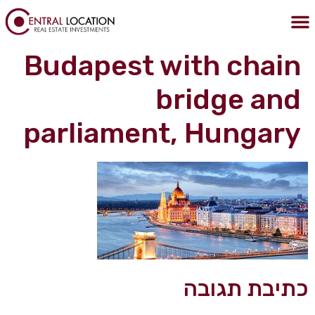
לתוכן
הצהרת נגישות
מדיניות הפרטיות
נכסים בבודפשט
נדלן בבודפשט
קניית דירה בבודפשט
Budapest with chain
bridge and
parliament, Hungary
כתיבת תגובה