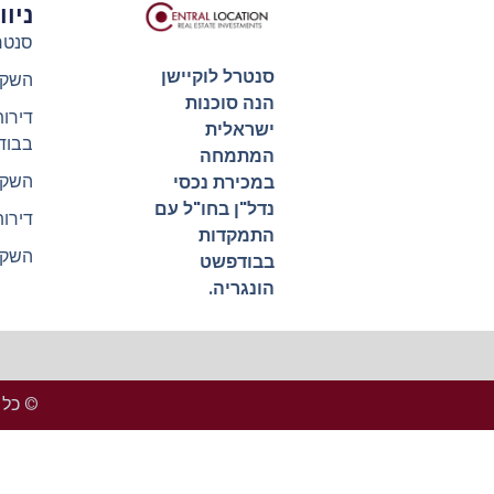
ניו
סנטר
סנטרל לוקיישן
השקע
הנה סוכנות
דירו
ישראלית
בבוד
המתמחה
השקע
במכירת נכסי
נדל"ן בחו"ל עם
דירו
התמקדות
השקע
בבודפשט
הונגריה.
© כל הזכ