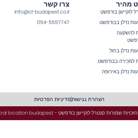
וט מהיר
צרו קשר
ל לוקיישן בודפשט
info@cl-budapest.co.il
ות נדלן בבודפשט
054-5557747
ת להשקעה
פשט
ות נדלן בחול
ת למכירה בבודפשט
ות נדלן באירופה
הצהרת נגישות
מדיניות הפרטיות
ויות שמורות סנטרל לוקיישן בודפשט - Central location budapest