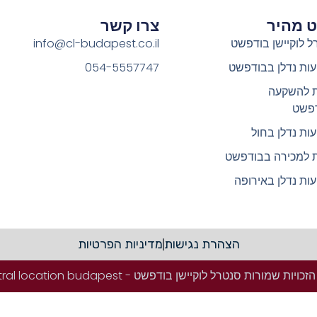
וט מהיר
צרו קשר
ל לוקיישן בודפשט
info@cl-budapest.co.il
ות נדלן בבודפשט
054-5557747
ת להשקעה
פשט
ות נדלן בחול
ת למכירה בבודפשט
ות נדלן באירופה
הצהרת נגישות
מדיניות הפרטיות
ויות שמורות סנטרל לוקיישן בודפשט - Central location budapest