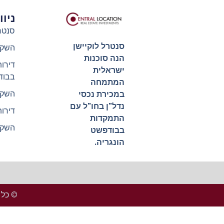
ניו
סנטר
סנטרל לוקיישן
השקע
הנה סוכנות
דירו
ישראלית
בבוד
המתמחה
השקע
במכירת נכסי
נדל"ן בחו"ל עם
דירו
התמקדות
השקע
בבודפשט
הונגריה.
© כל הזכ