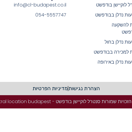
ל לוקיישן בודפשט
info@cl-budapest.co.il
ות נדלן בבודפשט
054-5557747
ת להשקעה
פשט
ות נדלן בחול
ת למכירה בבודפשט
ות נדלן באירופה
הצהרת נגישות
מדיניות הפרטיות
ויות שמורות סנטרל לוקיישן בודפשט - Central location budapest