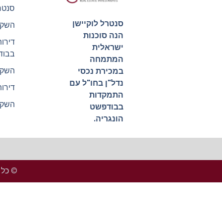
סנטר
סנטרל לוקיישן
השקע
הנה סוכנות
דירו
ישראלית
בבוד
המתמחה
השקע
במכירת נכסי
נדל"ן בחו"ל עם
דירו
התמקדות
השקע
בבודפשט
הונגריה.
© כל הזכ