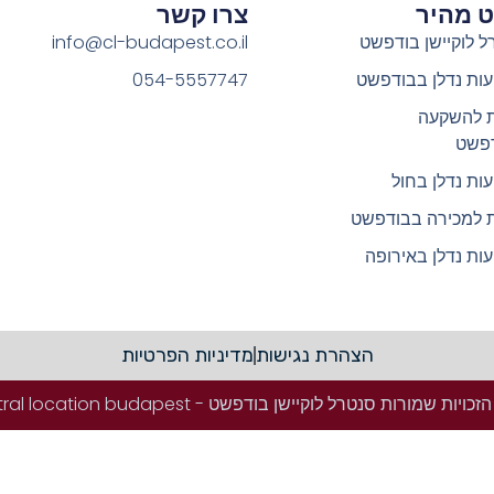
וט מהיר
צרו קשר
ל לוקיישן בודפשט
info@cl-budapest.co.il
ות נדלן בבודפשט
054-5557747
ת להשקעה
פשט
ות נדלן בחול
ת למכירה בבודפשט
ות נדלן באירופה
הצהרת נגישות
מדיניות הפרטיות
ויות שמורות סנטרל לוקיישן בודפשט - Central location budapest