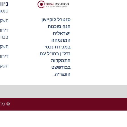
ניו
סנטר
סנטרל לוקיישן
השקע
הנה סוכנות
דירו
ישראלית
בבוד
המתמחה
השקע
במכירת נכסי
נדל"ן בחו"ל עם
דירו
התמקדות
השקע
בבודפשט
הונגריה.
© כל הזכ