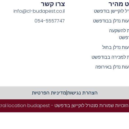
וט מהיר
צרו קשר
ל לוקיישן בודפשט
info@cl-budapest.co.il
ות נדלן בבודפשט
054-5557747
ת להשקעה
פשט
ות נדלן בחול
ת למכירה בבודפשט
ות נדלן באירופה
הצהרת נגישות
מדיניות הפרטיות
ויות שמורות סנטרל לוקיישן בודפשט - Central location budapest