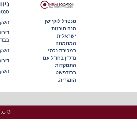
ניו
סנטר
סנטרל לוקיישן
השקע
הנה סוכנות
דירו
ישראלית
בבוד
המתמחה
השקע
במכירת נכסי
נדל"ן בחו"ל עם
דירו
התמקדות
השקע
בבודפשט
הונגריה.
© כל הזכ