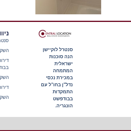
ניו
סנטר
סנטרל לוקיישן
השקע
הנה סוכנות
דירו
ישראלית
בבוד
המתמחה
השקע
במכירת נכסי
נדל"ן בחו"ל עם
דירו
התמקדות
השקע
בבודפשט
הונגריה.