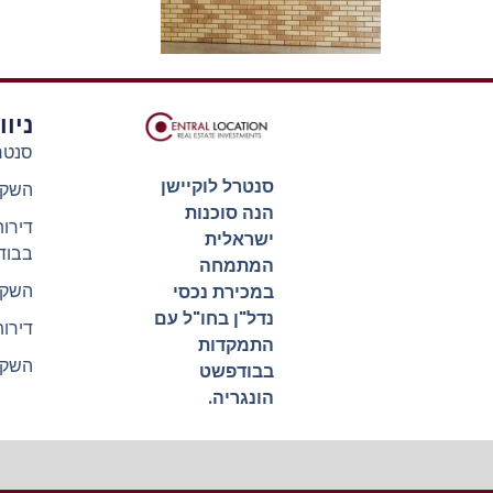
ניו
סנטר
סנטרל לוקיישן
השקע
הנה סוכנות
דירו
ישראלית
בבוד
המתמחה
השקע
במכירת נכסי
נדל"ן בחו"ל עם
דירו
התמקדות
השקע
בבודפשט
הונגריה.