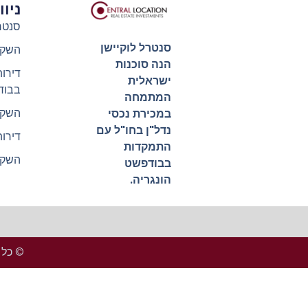
ניו
סנטר
סנטרל לוקיישן
השקע
הנה סוכנות
דירו
ישראלית
בבוד
המתמחה
השקע
במכירת נכסי
נדל"ן בחו"ל עם
דירו
התמקדות
השקע
בבודפשט
הונגריה.
© כל הזכ