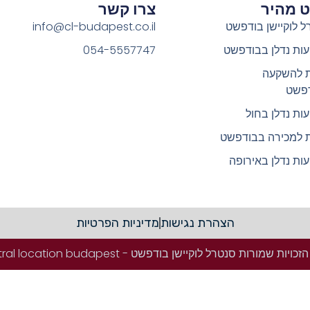
וט מהיר
צרו קשר
ל לוקיישן בודפשט
info@cl-budapest.co.il
ות נדלן בבודפשט
054-5557747
ת להשקעה
פשט
ות נדלן בחול
ת למכירה בבודפשט
ות נדלן באירופה
הצהרת נגישות
מדיניות הפרטיות
ויות שמורות סנטרל לוקיישן בודפשט - Central location budapest