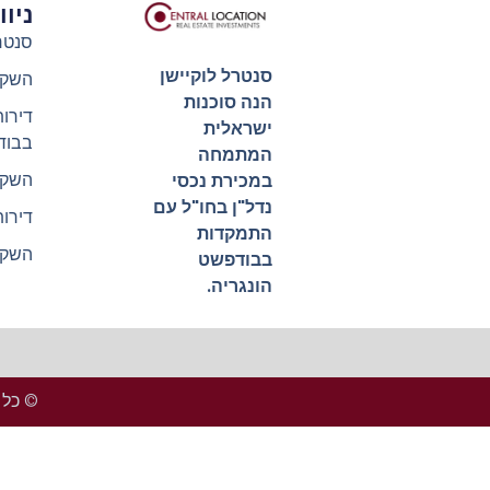
ניו
סנטר
סנטרל לוקיישן
השקע
הנה סוכנות
דירו
ישראלית
בבוד
המתמחה
השקע
במכירת נכסי
נדל"ן בחו"ל עם
דירו
התמקדות
השקע
בבודפשט
הונגריה.
© כל הזכ