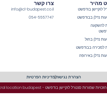
וט מהיר
צרו קשר
ל לוקיישן בודפשט
info@cl-budapest.co.il
ות נדלן בבודפשט
054-5557747
ת להשקעה
פשט
ות נדלן בחול
ת למכירה בבודפשט
ות נדלן באירופה
הצהרת נגישות
מדיניות הפרטיות
ויות שמורות סנטרל לוקיישן בודפשט - Central location budapest