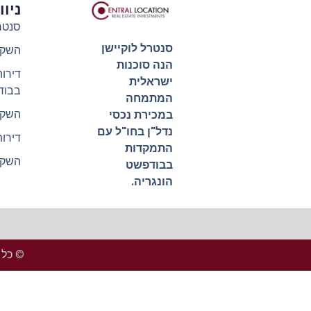
ניו
סנטר
סנטרל לוקיישן
השקע
הנה סוכנות
דירו
ישראלית
בבוד
המתמחה
השקע
במכירת נכסי
נדל"ן בחו"ל עם
דירו
התמקדות
השקע
בבודפשט
הונגריה.
© כל הזכ