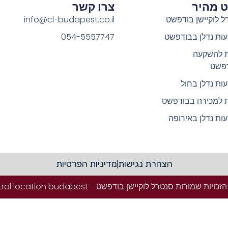
וט מהיר
צרו קשר
ל לוקיישן בודפשט
info@cl-budapest.co.il
ות נדלן בבודפשט
054-5557747
ת להשקעה
פשט
ות נדלן בחול
ת למכירה בבודפשט
ות נדלן באירופה
הצהרת נגישות
מדיניות הפרטיות
ויות שמורות סנטרל לוקיישן בודפשט - Central location budapest