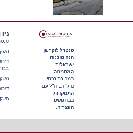
ניו
סנטר
סנטרל לוקיישן
השקע
הנה סוכנות
דירו
ישראלית
בבוד
המתמחה
השקע
במכירת נכסי
נדל"ן בחו"ל עם
דירו
התמקדות
השקע
בבודפשט
הונגריה.