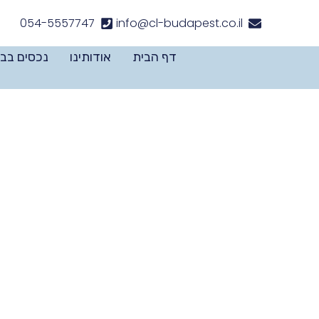
054-5557747
info@cl-budapest.co.il
דף הבית
אודותינו
נכסים בב