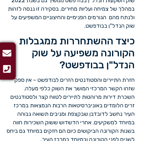
שוק השקעות הנדל"ן בבודפשט ממשיך גם בשנת 2022
במהלך של צמיחה ועליות מחירים. בסקירה זו ננסה לזהות
ולנתח מהם הגורמים הפנימיים והחיצוניים המשפיעים על
שוק הנדל"ן בבודפשט.
כיצד ההשתחררות ממגבלות
הקורונה משפיעה על שוק
הנדל"ן בבודפשט?
חזרת התיירים והסטודנטים הזרים לבודפשט – אין ספק
שזהו הקשר המרכזי המושך את השוק כלפי מעלה.
השכרת דירות מרוהטות לתיירים לטווח קצר ולסטודנטים
זרים הלומדים באוניברסיטאות הרבות הנמצאות במרכז
העיר נחשב לדובדבן שבקצפת ומניבים תשואה גבוהה
במיוחד למשקיעים. אחרי הדשדוש ששוק השכירות חווה
בשנות הקורונה הביקושים כיום הם חזקים במיוחד גם ביחס
לשנים לפני הקורונה ובמיוחד במרכז העיר.