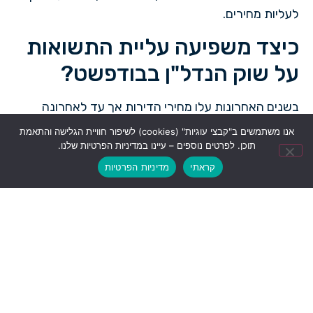
לעליות מחירים.
כיצד משפיעה עליית התשואות
על שוק הנדל"ן בבודפשט?
בשנים האחרונות עלו מחירי הדירות אך עד לאחרונה
השכירויות לא עלו (ואפילו ירדו משמעותית עקב סגרי
אנו משתמשים ב"קבצי עוגיות" (cookies) לשיפור חוויית הגלישה והתאמת
הקורונה). התוצאה הייתה ירידה משמעותית של התשואות.
תוכן. לפרטים נוספים – עיינו במדיניות הפרטיות שלנו.
התשואות הנמוכות מרחיקות משקיעים שמחפשים
קראתי
מדיניות הפרטיות
הזדמנויות תשואה גבוהות. בתקופה האחרונה עלו מחירי
השכירות באופן ניכר והתשואות השתפרו מאוד. יש הרואים
בכך כרמז המעיד על אפשרות למהלך פריצה משמעותי
של מחירי הדירות.
הזדמנויות קנייה מעניינות ושוק
הנדל"ן בבודפשט