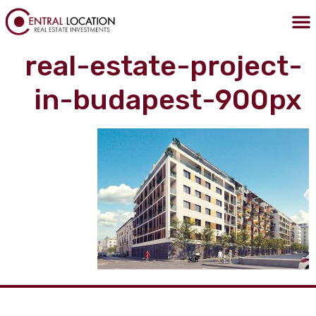
לתוכן
הצהרת נגישות
מדיניות הפרטיות
נכסים בבודפשט
נדלן בבודפשט
קניית דירה בבודפשט
real-estate-project-
in-budapest-900px