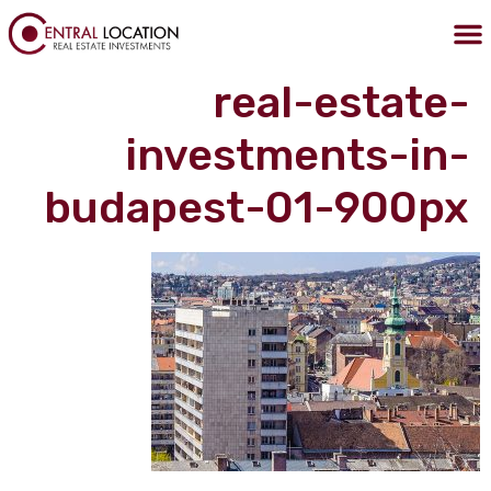
לתוכן
הצהרת נגישות
מדיניות הפרטיות
נכסים בבודפשט
נדלן בבודפשט
קניית דירה בבודפשט
real-estate-
investments-in-
budapest-01-900px