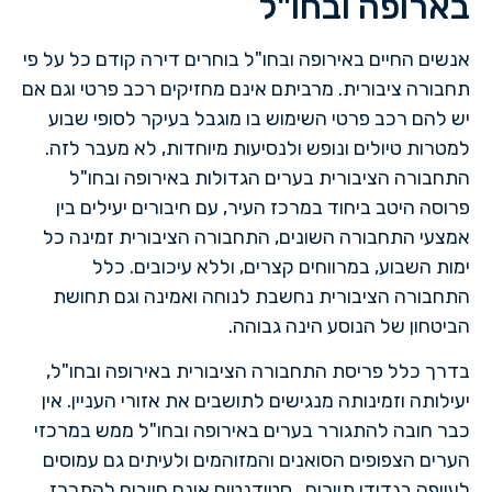
בארופה ובחו"ל
אנשים החיים באירופה ובחו"ל בוחרים דירה קודם כל על פי
תחבורה ציבורית. מרביתם אינם מחזיקים רכב פרטי וגם אם
יש להם רכב פרטי השימוש בו מוגבל בעיקר לסופי שבוע
למטרות טיולים ונופש ולנסיעות מיוחדות, לא מעבר לזה.
התחבורה הציבורית בערים הגדולות באירופה ובחו"ל
פרוסה היטב ביחוד במרכז העיר, עם חיבורים יעילים בין
אמצעי התחבורה השונים, התחבורה הציבורית זמינה כל
ימות השבוע, במרווחים קצרים, וללא עיכובים. כלל
התחבורה הציבורית נחשבת לנוחה ואמינה וגם תחושת
הביטחון של הנוסע הינה גבוהה.
בדרך כלל פריסת התחבורה הציבורית באירופה ובחו"ל,
יעילותה וזמינותה מנגישים לתושבים את אזורי העניין. אין
כבר חובה להתגורר בערים באירופה ובחו"ל ממש במרכזי
הערים הצפופים הסואנים והמזוהמים ולעיתים גם עמוסים
לעייפה בגדודי תיירים. סטודנטים אינם חייבים להתרכז