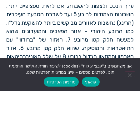
ערך הנכס ולצפות להשבחה. אם להיות ספציפיים יותר,
השכונות הצמודות לרובע 5 ועד לשדרת הטבעת העיקרית
(הרינג) נחשבות לאזורים מבוקשים ביותר להשקעת נדל"ן,
כמו הרובע היהודי – אזור הפאבים והמועדונים שהוא
למעשה חלק קטן מרובע 7, האזור של "ברודווי" עם
התיאטראות והמוסיקה, שהוא חלק קטן מרובע 6, אזור
הארמון והמוזאון הגדול ברובע 8 על שלל האוניברסיטאות
וכן אזור המילניום של רובע 9 המתפתח עם השוק המקורה
אנו משתמשים ב"קבצי עוגיות" (cookies) לשיפור חוויית הגלישה והתאמת
תוכן. לפרטים נוספים – עיינו במדיניות הפרטיות שלנו.
ומדרחוב המסעדות. אזורים אלו מהווים יעד להשקעה
בנדל"ן. יעד זה מבוקש ואטרקטיבי לסטודנטים בעיקר
קראתי
מדיניות הפרטיות
לזרים ולתיירים. מעבר לכך כל האזור הסמוך לטבעת-רינג
ומחוץ לו, נחשב לדבר הבא. שם עדיין ניתן למצוא
הזדמנויות נדל"ן מעניינות להשקעה בבודפשט. בעיקר
ברובעים 9 ו-13 הקרובים למרכז התיירותי ואשר מבוקשים
מאוד גם למגורים של משפחות הונגריות כמו גם תיירים
וסטודנטים. כמובן רובעים 6 ו-7 במיוחד ברחובות הסמוכים