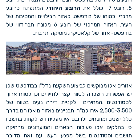
5. רובע 7 כולל את
הרובע היהודי
, המתפתח כרובע
מרכזי כסוהו של בודפשט, כאזור הבילויים והמסיבות של
העיר. האזור המרכזי של רובע 6 מכונה הברודווי של
בודפשט- אזור של קלאסיקה, מוסיקה ותרבות.
אזורים אלו מבוקשים לביצוע השקעת נדל"ן בבודפשט שכן
יש אפשרות השכרה לטווח קצר לתיירים וכן לטווח ארוך
לסטודנטים .המחירים לקניית דירה נעים בטווח של
2,500-3,500 אירו למ"ר. הבניינים באזורים אלו הם בדרך
כלל ישנים ומוזנחים ולרובם אין מעלית ויש לקחת בחשבון
כי בחלקים אלו פעילות הבארים והמועדונים מרחיקה
תושבים וסטודנטים בשל מפגעי רעש. עם זאת מדובר