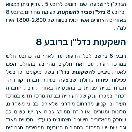
הנדל"ן להשקעה שם דומים לרובע 5 . עדיין ניתן למצוא
ברובע 8
נדל"ן סביר להשקעה
.
לעומת מחירים ברובע 8
באזורים האחרים אשר ינועו בטווח של 1,800-2,800 אירו
למ"ר.
השקעות נדל"ן ברובע 8
רובע 8 נחשב לכל הדעות עד לאחרונה כרובע חלש
במרכז העיר. עם זאת חלקים מהרובע בהחלט הפכו
לאטרקטיביים
להשקעות נדל"ן
בשל מיקומם וכן בשל
פעילות פיתוח גדולת שביצעה בעיקר חברת קורדיה-
חברת בנייה ענקית ב בהונגריה באזור קורבין. החברה
זכתה במכרז ענק של העירייה ובנתה מרכז חדש במרכז
העיר ובו קניון, מדרחוב מודרני שלאורכו בנייני משרדים,
מלונות ומגורים. אזור זה ממותג גבוה אך יש לשים לב
שחלק מהאזורים הישנים הצמודים לו עדיין חלשים מאוד
וגם שם יש הפרזה במחירים הנובעת ממחירים הגבוהים