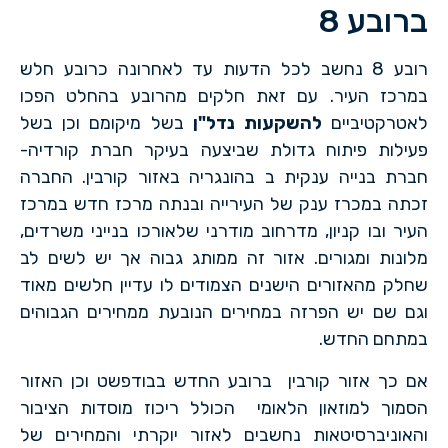
ברובע 8
רובע 8 נחשב לכל הדעות עד לאחרונה כרובע חלש
במרכז העיר. עם זאת חלקים מהרובע בהחלט הפכו
לאטרקטיביים
להשקעות נדל"ן
בשל מיקומם וכן בשל
פעילות פיתוח גדולת שביצעה בעיקר חברת קורדיה-
חברת בנייה ענקית ב בהונגריה באזור קורבין. החברה
זכתה במכרז ענק של העירייה ובנתה מרכז חדש במרכז
העיר ובו קניון, מדרחוב מודרני שלאורכו בנייני משרדים,
מלונות ומגורים. אזור זה ממותג גבוה אך יש לשים לב
שחלק מהאזורים הישנים הצמודים לו עדיין חלשים מאוד
וגם שם יש הפרזה במחירים הנובעת ממחירים הגבוהים
במתחם החדש.
אם כך אזור קורבין ברובע החדש בבודפשט וכן האזור
הסמוך למוזאון הלאומי הכולל ריכוז מוסדות הציבור
והאוניברסיטאות נחשבים לאזור יוקרתי והמחירים של