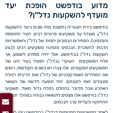
מדוע בודפשט הופכת יעד
מועדף להשקעות נדל"ן?
בודפשט בירת הונגריה נחשבת מזה שנים כיעד להשקעת
נדל"ן, מועדף על משקיעים פרטיים רבים. העיר התוססת
והמזמינה, המחירים הנמוכים יחסית של נדל"ן והאפשרויות
הרבות להשכרת הנכסים מזמינה משקיעים רבים לבצע
השקעות נדל"ן בבודפשט. אולי יהיה מפתיע לשמוע, אך
פלח המשקיעים העיקרי בנדל"ן הפעיל בעיר הינו של
המשקיעים המקומיים. אלו צברו הון בשנים הקודמות, רואים
את המחירים האטרקטיביים של נדל"ן ואת הריבית הזולה
ומנצלים זאת לטובתם. זוהי תופעה חדשה של העשור
האחרון אבל מדובר בהחלט בפלח גדול מאוד. משקיעי
נדל"ן בודפשט אלו מצפים לתשואה גבוהה במהלך תקופת
ההחזקה ולעליית ערך הנכסים.
לאחר המשקיעים המקומיים בנדל"ן בבודפשט ניתן למצוא