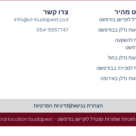
וט מהיר
צרו קשר
ל לוקיישן בודפשט
info@cl-budapest.co.il
ות נדלן בבודפשט
054-5557747
ת להשקעה
פשט
ות נדלן בחול
ת למכירה בבודפשט
ות נדלן באירופה
הצהרת נגישות
מדיניות הפרטיות
ויות שמורות סנטרל לוקיישן בודפשט - Central location budapest