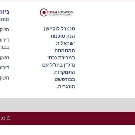
ניו
סנטר
סנטרל לוקיישן
השקע
הנה סוכנות
דירו
ישראלית
בבוד
המתמחה
השקע
במכירת נכסי
נדל"ן בחו"ל עם
דירו
התמקדות
השקע
בבודפשט
הונגריה.
© כל הזכ