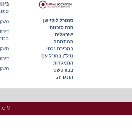
ניו
סנטר
סנטרל לוקיישן
השקע
הנה סוכנות
דירו
ישראלית
בבוד
המתמחה
השקע
במכירת נכסי
נדל"ן בחו"ל עם
דירו
התמקדות
השקע
בבודפשט
הונגריה.
© כל הזכ