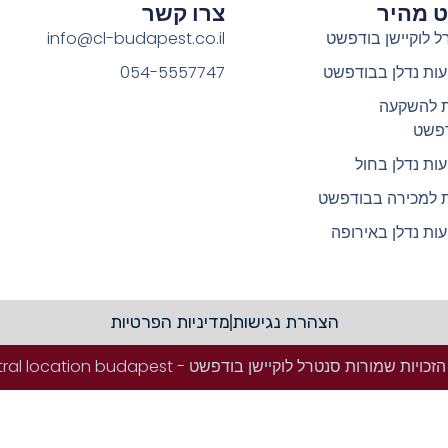
וט מהיר
צרו קשר
ל לוקיישן בודפשט
info@cl-budapest.co.il
ות נדלן בבודפשט
054-5557747
ת להשקעה
פשט
ות נדלן בחול
ת למכירה בבודפשט
ות נדלן באירופה
הצהרת נגישות
מדיניות הפרטיות
ויות שמורות סנטרל לוקיישן בודפשט - Central location budapest