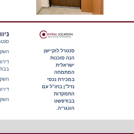
ניו
סנטר
סנטרל לוקיישן
השקע
הנה סוכנות
דירו
ישראלית
בבוד
המתמחה
השקע
במכירת נכסי
נדל"ן בחו"ל עם
דירו
התמקדות
השקע
בבודפשט
הונגריה.