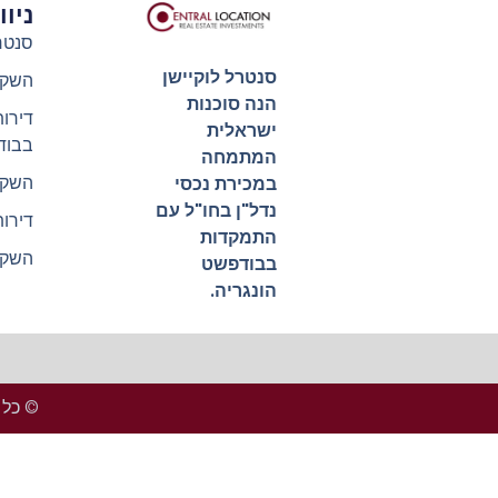
ניו
סנטר
סנטרל לוקיישן
השקע
הנה סוכנות
דירו
ישראלית
בבוד
המתמחה
השקע
במכירת נכסי
נדל"ן בחו"ל עם
דירו
התמקדות
השקע
בבודפשט
הונגריה.
© כל הזכ