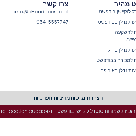
וט מהיר
צרו קשר
ל לוקיישן בודפשט
info@cl-budapest.co.il
ות נדלן בבודפשט
054-5557747
ת להשקעה
פשט
ות נדלן בחול
ת למכירה בבודפשט
ות נדלן באירופה
הצהרת נגישות
מדיניות הפרטיות
ויות שמורות סנטרל לוקיישן בודפשט - Central location budapest