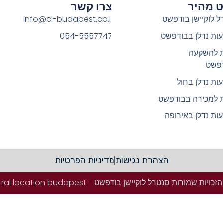
וט מהיר
צרו קשר
ל לוקיישן בודפשט
info@cl-budapest.co.il
ות נדלן בבודפשט
054-5557747
ת להשקעה
פשט
ות נדלן בחול
ת למכירה בבודפשט
ות נדלן באירופה
הצהרת נגישות
מדיניות הפרטיות
ויות שמורות סנטרל לוקיישן בודפשט - Central location budapest