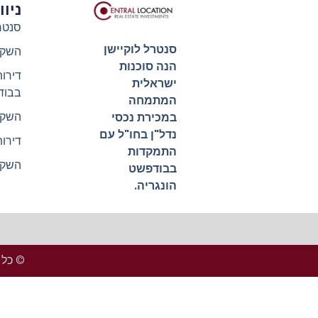
ניו
סנטר
סנטרל לוקיישן
השקע
הנה סוכנות
דירו
ישראלית
בבוד
המתמחה
השקע
במכירת נכסי
נדל"ן בחו"ל עם
דירו
התמקדות
השקע
בבודפשט
הונגריה.
© כל הזכ