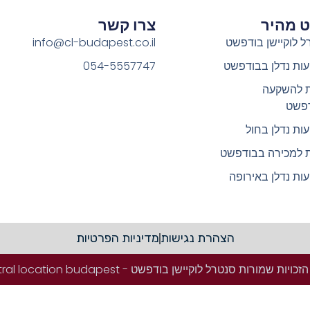
וט מהיר
צרו קשר
ל לוקיישן בודפשט
info@cl-budapest.co.il
ות נדלן בבודפשט
054-5557747
ת להשקעה
פשט
ות נדלן בחול
ת למכירה בבודפשט
ות נדלן באירופה
הצהרת נגישות
מדיניות הפרטיות
ויות שמורות סנטרל לוקיישן בודפשט - Central location budapest