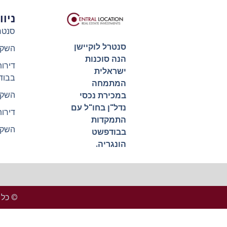
ניו
סנטר
סנטרל לוקיישן
השקע
הנה סוכנות
דירו
ישראלית
בבוד
המתמחה
השקע
במכירת נכסי
נדל"ן בחו"ל עם
דירו
התמקדות
השקע
בבודפשט
הונגריה.
© כל הזכ